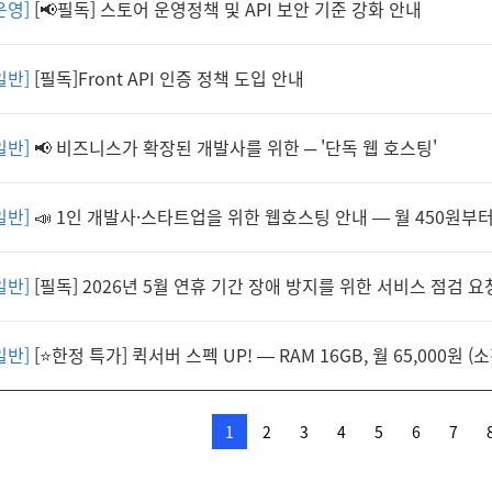
운영]
[📢필독] 스토어 운영정책 및 API 보안 기준 강화 안내
일반]
[필독]Front API 인증 정책 도입 안내
일반]
📢 비즈니스가 확장된 개발사를 위한 ─ '단독 웹 호스팅'
일반]
📣 1인 개발사·스타트업을 위한 웹호스팅 안내 — 월 450원부
일반]
[필독] 2026년 5월 연휴 기간 장애 방지를 위한 서비스 점검 요
일반]
[⭐한정 특가] 퀵서버 스펙 UP! — RAM 16GB, 월 65,000원 (
1
2
3
4
5
6
7