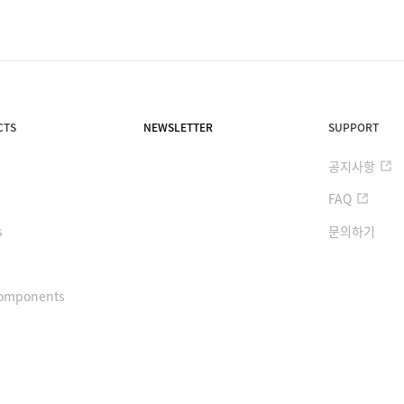
CTS
NEWSLETTER
SUPPORT
공지사항
FAQ
s
문의하기
omponents