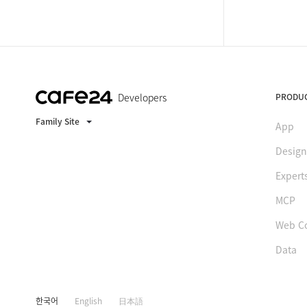
Developers
PRODU
Family Site
App
Design
Expert
MCP
Web C
Data
한국어
English
日本語