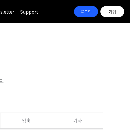
letter
Support
로그인
가입
요.
웹훅
기타