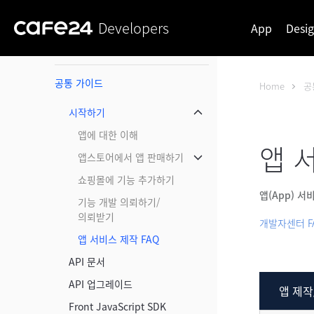
Developers
App
Desi
공통 가이드
Home
공
시작하기
메뉴 닫기
앱에 대한 이해
앱 
앱스토어에서 앱 판매하기
메뉴 닫기
쇼핑몰에 기능 추가하기
앱(App) 
기능 개발 의뢰하기/
의뢰받기
개발자센터 F
앱 서비스 제작 FAQ
API 문서
API 업그레이드
앱 제작
Front JavaScript SDK
앱 제작/심사