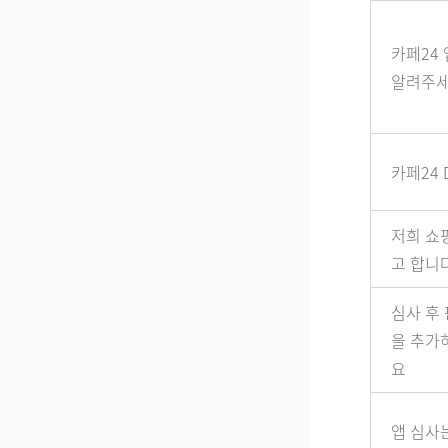
카페24 
알려주
카페24
저희 쇼
고 합니
심사 후
을 추가
요
앱 심사