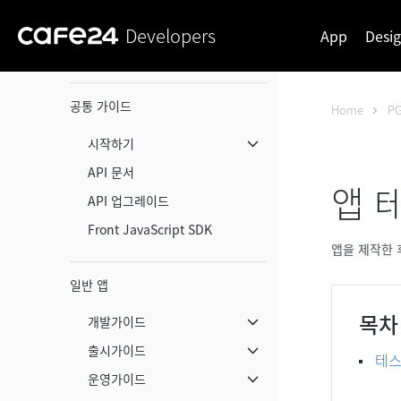
Developers
App
Desi
공통 가이드
Home
P
시작하기
메뉴 닫기
API 문서
앱 
API 업그레이드
Front JavaScript SDK
앱을 제작한 
일반 앱
목차
개발가이드
메뉴 닫기
출시가이드
테스
메뉴 닫기
운영가이드
메뉴 닫기