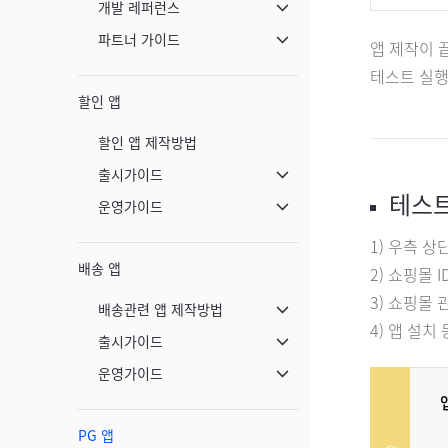
개발 레퍼런스
메뉴 닫기
파트너 가이드
앱 제작이 
메뉴 닫기
테스트 실행은
할인 앱
할인 앱 제작방법
출시가이드
메뉴 닫기
테스트
운영가이드
메뉴 닫기
1) 우측 상
배송 앱
2) 쇼핑몰
3) 쇼핑몰
배송관련 앱 제작방법
메뉴 닫기
4) 앱 설
출시가이드
메뉴 닫기
운영가이드
메뉴 닫기
PG 앱