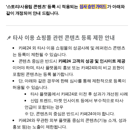
심사 승인 가이드
'스토리/사용팁 콘텐츠' 등록 시 적용되는
가 아래와
같이 개정되어 안내 드립니다.
📌 타사 이용 쇼핑몰 관련 콘텐츠 등록 제한 안내
카페24 외 타사 이용 쇼핑몰의 성공사례 및 레퍼런스 콘텐츠
는 등록이 제한될 수 있습니다.
콘텐츠 중심은 반드시
카페24 고객의 성공 및 인사이트 제공
이어야 하며, 타사 플랫폼의 홍보 또는 카페24와의 비교 표현이
포함된 콘텐츠는 등록 불가합니다.
단, 아래와 같은 경우에 한해 심사를 통해 제한적으로 등록이
허용될 수 있습니다.
타사 플랫폼에서 카페24로 이전 후 성과가 개선된 사례
산업 트렌드, 마켓 인사이트 등에서 부수적으로 타사
언급이 포함되는 경우
※ 단, 콘텐츠의 중심은 반드시 카페24여야 합니다.
카페24와 무관한 외부 플랫폼 중심의 콘텐츠(기능 소개, 성과
홍보 등)는 노출이 제한됩니다.