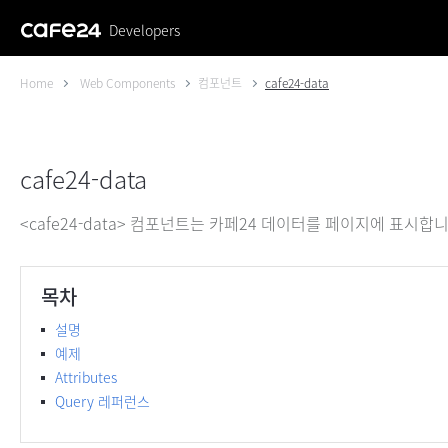
Developers
Home
Web Components
컴포넌트
cafe24-data
cafe24-data
<cafe24-data> 컴포넌트는 카페24 데이터를 페이지에 표시합니
목차
설명
예제
Attributes
Query 레퍼런스