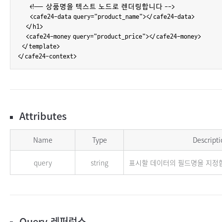
      <!-- 상품명을 텍스트 노드로 렌더링합니다 -->

      <cafe24-data query="product_name"></cafe24-data>

    </h1>

    <cafe24-money query="product_price"></cafe24-money>

  </template>

</cafe24-context>
Attributes
cafe24-data Attributes
Name
Type
Descripti
query
string
표시할 데이터의 필드명을 지정
Query 레퍼런스