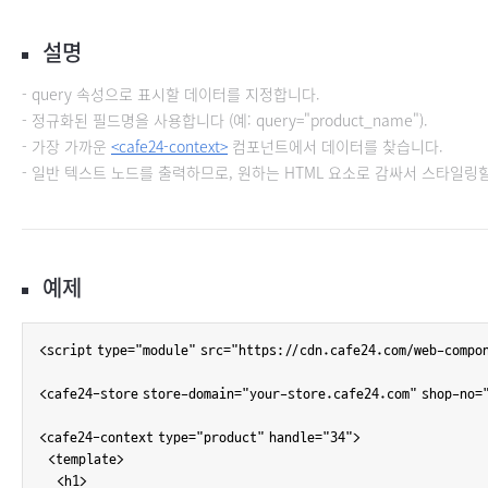
설명
query 속성으로 표시할 데이터를 지정합니다.
정규화된 필드명을 사용합니다 (예: query="product_name").
가장 가까운
<cafe24-context>
컴포넌트에서 데이터를 찾습니다.
일반 텍스트 노드를 출력하므로, 원하는 HTML 요소로 감싸서 스타일링할
예제
<script type="module" src="https://cdn.cafe24.com/web-compo
<cafe24-store store-domain="your-store.cafe24.com" shop-no="
<cafe24-context type="product" handle="34">

  <template>

    <h1>
