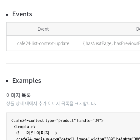
Events
cafe24-list-context Events
Event
D
cafe24-list-context-update
{ hasNextPage, hasPreviousP
Examples
이미지 목록
상품 상세 내에서 추가 이미지 목록을 표시합니다.
<cafe24-context type="product" handle="34">

  <template>

    <!-- 메인 이미지 -->

    <cafe24-media query="detail_image" width="380" height="38