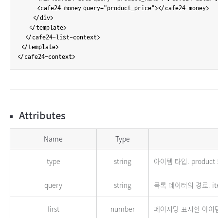
          <cafe24-money query="product_price"></cafe24-money>

        </div>

      </template>

    </cafe24-list-context>

  </template>

</cafe24-context>
Attributes
cafe24-list-context Attributes
Name
Type
type
string
아이템 타입. produc
query
string
목록 데이터의 경로. it
first
number
페이지당 표시할 아이템