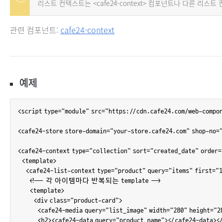
리스트 컨텍스트는 <cafe24-context> 컴포넌트나 다른 리스
관련 컴포넌트:
cafe24-context
예제
<script type="module" src="https://cdn.cafe24.com/web-compo
<cafe24-store store-domain="your-store.cafe24.com" shop-no="
<cafe24-context type="collection" sort="created_date" order=
  <template>

    <cafe24-list-context type="product" query="items" first="1
      <!-- 각 아이템마다 반복되는 template -->

      <template>

        <div class="product-card">

          <cafe24-media query="list_image" width="280" height="
          <h2><cafe24-data query="product_name"></cafe24-data></