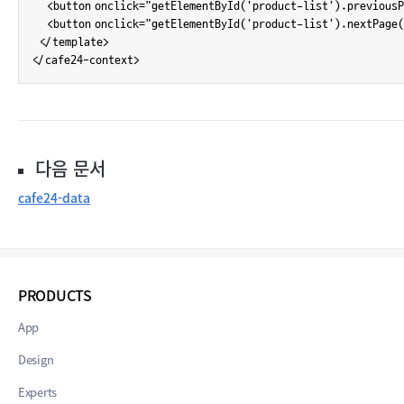
    <button onclick="getElementById('product-list').previou
    <button onclick="getElementById('product-list').nextPag
  </template>

</cafe24-context>
다음 문서
cafe24-data
PRODUCTS
App
Design
Experts