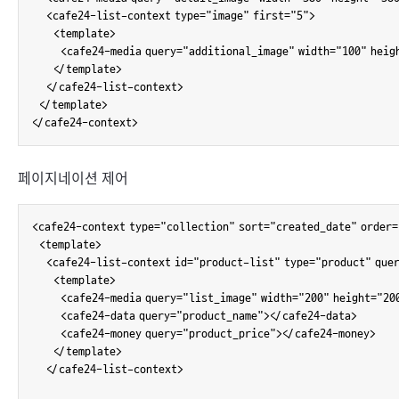
    <cafe24-list-context type="image" first="5">

      <template>

        <cafe24-media query="additional_image" width="100" hei
      </template>

    </cafe24-list-context>

  </template>

</cafe24-context>
페이지네이션 제어
<cafe24-context type="collection" sort="created_date" order=
  <template>

    <cafe24-list-context id="product-list" type="product" quer
      <template>

        <cafe24-media query="list_image" width="200" height="20
        <cafe24-data query="product_name"></cafe24-data>

        <cafe24-money query="product_price"></cafe24-money>

      </template>

    </cafe24-list-context>
