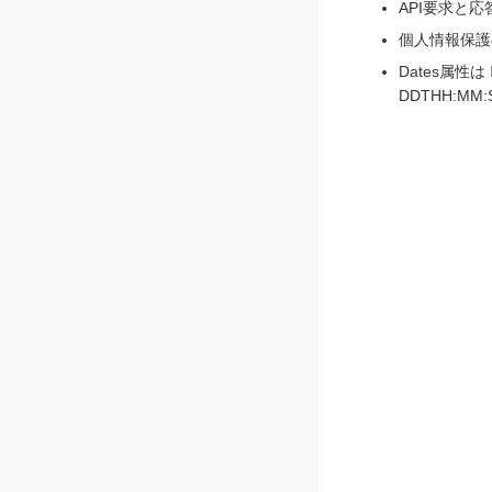
API要求と応
個人情報保護の
Dates属性は
DDTHH:MM:S