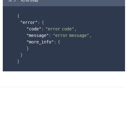
{

"error"
: {

"code"
: 
"error code"
,

"message"
: 
"error message"
,

"more_info"
: {

      }

  }

}