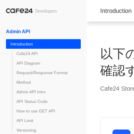
Introduction
Admin API
Introduction
以下
Cafe24 API
API Diagram
確認
Request/Response Format
Method
Cafe24
Admin API Intro
API Status Code
How to use GET API
API Limit
Versioning