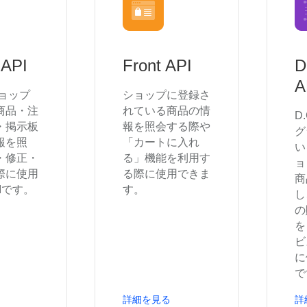
 API
Front API
D
A
ショップ
ショップに登録さ
商品・注
れている商品の情
D.
・掲示板
報を照会する際や
グ
報を照
「カートに入れ
い
・修正・
る」機能を利用す
ョ
際に使用
る際に使用できま
商
Iです。
す。
し
の
を
ビ
に
で
詳細を見る
詳