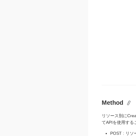
Method
リソース別にCreat
てAPIを使用す
POST : リ