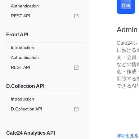
Authentication
REST API
Admin
Front API
Cafe24
Introduction
における
文・会員
Authentication
などの情
REST API
会・作成
削除する
できるAP
D.Collection API
Introduction
D.Collection API
Cafe24 Analytics API
詳細を見る