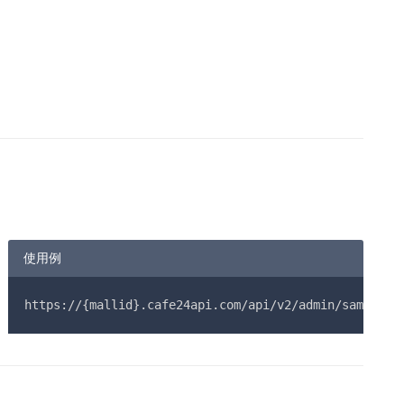
使用例
https://{mallid}.cafe24api.com/api/v2/admin/sampleap