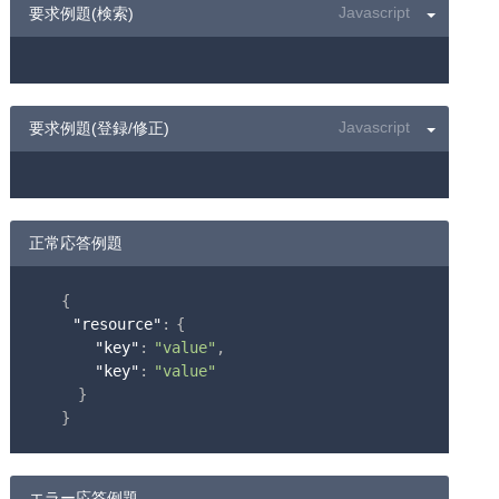
要求例題(検索)
要求例題(登録/修正)
正常応答例題
{

"resource"
: {

"key"
: 
"value"
,

"key"
: 
"value"
   }

}
エラー応答例題