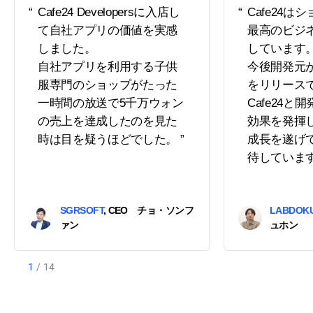
Cafe24 Developersに入店し
Cafe24は
て自社アプリの価値を実感
最高のビジ
しました。
しています
自社アプリを利用する子供
今後開発元
服専門のショップがたった
をリリース
一時間の放送で5千万ウォン
Cafe24と
の売上を達成したのを見た
効果を発揮
時は目を疑うほどでした。
成長を遂げ
待していま
SGRSOFT
CEO チョ・ソンフ
LABDOK
ァン
ュホン
1
/
14