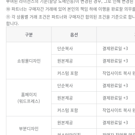
부여된 라이선스의 기준(할당 도메인등)이 변경된 경우, 그로 인해 변경
⑩ 파트너는 구매자간 거래에 있어 본인의 책임 하에 이행을 완료할 의무를
⑪ 각 상품별 거래 조건은 파트너와 구매자간 합의된 조건을 기준으로 합니
합니다.
상품별 거래 조건
구분
옵션
단순복사
결제완료일 +3
쇼핑몰디자인
원본제공
결제완료일 +3
커스텀 포함
작업사이트 복사 
단순복사
결제완료일 +3
홈페이지
원본제공
결제완료일 +3
(워드프레스)
커스텀 포함
작업사이트 복사 
원본제공
결제완료일 +3
부분디자인
커스터마이징
판매자 작업물 업로