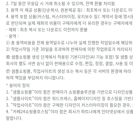
2. 7일 동안 무응답 시 거래 취소될 수 있으며, 전액 환불 처리됨
3. 용역 미 제공 상품(단순복사, 원본제공 등) : 최초복사 또는 다운로드 
4. 용역 포함 상품(커스텀, 커스터마이징, 유지보수 등): 계약서 등에 명시된
로 판단되며 실제 재화의 비율이 구매자에게 더 유리한 경우는 구매자에게 
- 재화 : 최초 복사 또는 다운로드 이전까지 환불
- 용역 :
1) 총 용역비용을 전체 용역일수로 나누어 실제 진행한 작업일수에 해당하
2) 작업시작일 기준 30일을 초과하여 판매자에 의한 작업완료가 처리되지
⑯ 샘플쇼핑몰 생성 단계에서 적용된 기본디자인(AI 기능 포함) 및 샘플
회사의 별도 서면 승낙 없이 판매용으로 수정, 편집, 정정, 결합, 사용 등
⑰ 샘플쇼핑몰, 작업사이트의 생성 또는 복사 등은 각 서버의 환경에 따라
하여 책임을 부담하지 아니합니다.
* 용어의 정의
1. "샘플쇼핑몰"이라 함은 판매자가 쇼핑몰솔루션을 기반으로 디자인상품
2. "샘플사이트"이라 함은 워드프레스, 홈페이지디자인 등 호스팅을 기
3. "작업사이트"이라 함은 구매한 디자인이 커스터마이징이 필요한 경우,
4. "카페24쇼핑몰호스팅"이라 함은 회사가 파트너에게 인터넷상에서 상
말합니다.