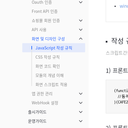
Oauth 인증
메뉴 닫기
win
Front API 인증
쇼핑몰 회원 인증
메뉴 닫기
API 사용
메뉴 닫기
작성 
화면 및 디자인 구성
메뉴 닫기
JavaScript 작성 규칙
스크립트간의
CSS 작성 규칙
화면 코드 확인
1) 프론
모듈의 개념 이해
화면 스크립트 적용
(functi
앱 권한 관리
메뉴 닫기
   //동
WebHook 설정
}(CAFE2
메뉴 닫기
출시가이드
메뉴 닫기
운영가이드
메뉴 닫기
2) 프론