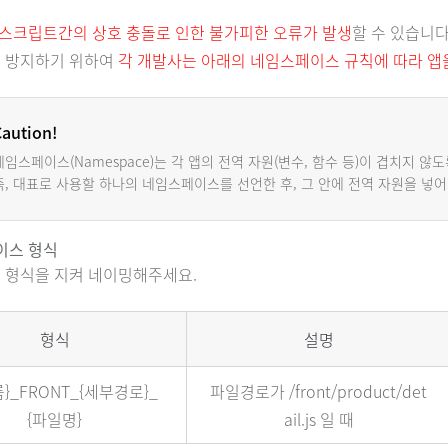
.
스크립트간의 상호 충돌로 인한 불가피한 오류가 발생
할 수 있습니다
에 방지하기 위하여
각 개발사는 아래의 네임스페이스 규칙에 따라 앱
Caution!
네임스페이스(Namespace)는 각 앱의 전역 자원(변수, 함수 등)이 겹치지 
즉, 대표로 사용할 하나의 네임스페이스를 선언한 후, 그 안에 전역 자원을 넣
이스 형식
 형식을 지켜 네이밍해주세요.
형식
설명
름}_FRONT_{세부경로}_
파일경로가 /front/product/det
{파일명}
ail.js 일 때