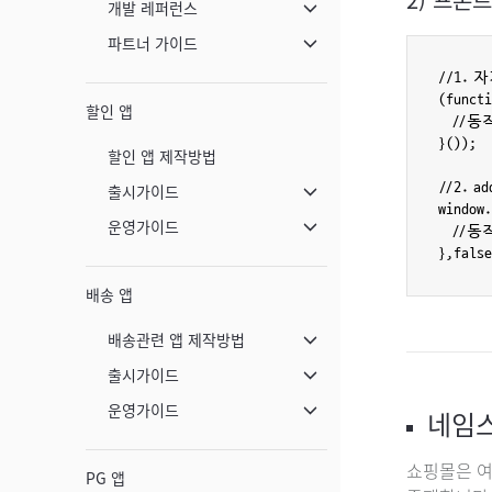
개발 레퍼런스
메뉴 닫기
파트너 가이드
메뉴 닫기
//1. 
(functi
할인 앱
   //동
}());

할인 앱 제작방법
//2. a
출시가이드
메뉴 닫기
window.
운영가이드
   //동
메뉴 닫기
배송 앱
배송관련 앱 제작방법
메뉴 닫기
출시가이드
메뉴 닫기
운영가이드
네임
메뉴 닫기
쇼핑몰은 여
PG 앱