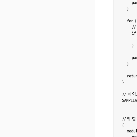
        
    }

    for 
     
        
        
        }

        
    }

    retu
}

// 네
SAMPLEA
//위 
{

    modu