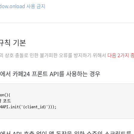
dow.onload 사용 금지
규칙 기본
 상호 충돌로 인한 불가피한 오류를 방지하기 위해서
다음 2가지 
트에서 카페24 프론트 API를 사용하는 경우
on(){

작 코드

4API.init('{client_id}')));
트에서 API 호출 없이 앱 동작을 위한 수준의 스크립트를