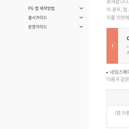
존재합니다
PG 앱 제작방법
이 경우, 앱
메뉴 닫기
이를 미연
출시가이드
메뉴 닫기
운영가이드
메뉴 닫기
네임스페
다음과 같은
네임스페이스 형식
{앱 이