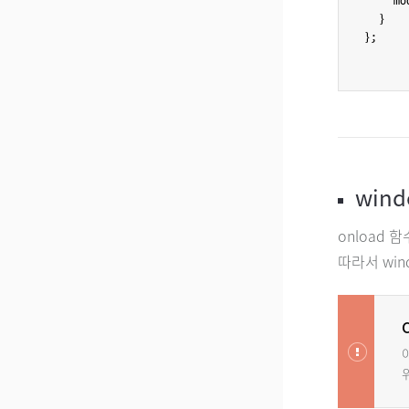
        m
    }

};

wind
onload 
따라서 win