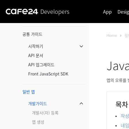
Developers
App
Desi
공통 가이드
Home
일
시작하기
메뉴 닫기
API 문서
Jav
API 업그레이드
Front JavaScript SDK
앱의 오류를 
일반 앱
목차
개발가이드
메뉴 닫기
개발사(자) 등록
작성
앱 생성
네임