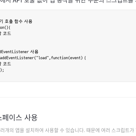
자기 호출 함수 사용

on(){

작 코드

ddEventListener 사용

addEventListener("load",function(event) {

작 코드

스페이스 사용
러개의 앱을 설치하여 사용할 수 있습니다. 때문에 여러 스크립트가 