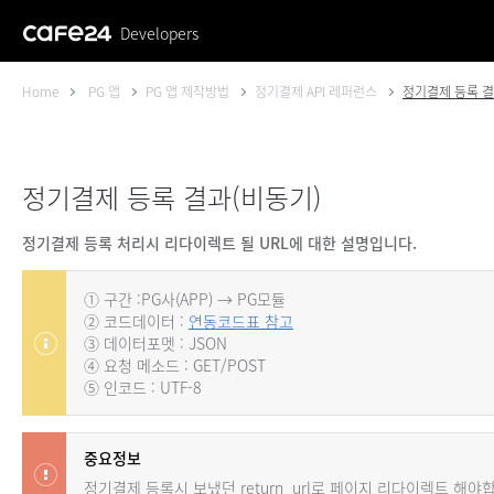
Developers
Home
PG 앱
PG 앱 제작방법
정기결제 API 레퍼런스
정기결제 등록 결
정기결제 등록 결과(비동기)
정기결제 등록 처리시 리다이렉트 될 URL에 대한 설명입니다.
① 구간 :PG사(APP) → PG모듈
② 코드데이터 :
연동코드표 참고
③ 데이터포멧 : JSON
④ 요청 메소드 : GET/POST
⑤ 인코드 : UTF-8
중요정보
정기결제 등록시 보냈던 return_url로 페이지 리다이렉트 해야