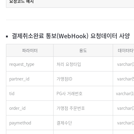
요청코드 예시
결제취소완료 통보(WebHook) 요청데이터 사양
결제취소완료 통보(WebHook) 사양
파라미터
용도
데이터타
request_type
처리 요청타입
varchar(
partner_id
가맹점ID
varchar(
tid
PG사 거래번호
varchar(1
order_id
가맹점 주문번호
varchar(
paymethod
결제수단
varchar(