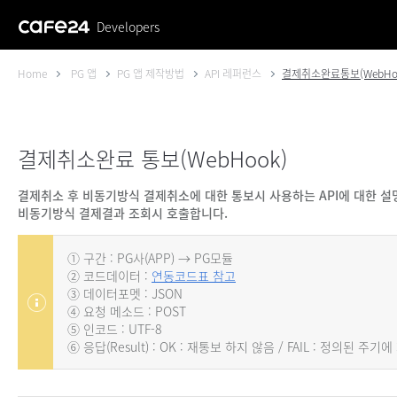
Developers
Home
PG 앱
PG 앱 제작방법
API 레퍼런스
결제취소완료통보(WebHo
결제취소완료 통보(WebHook)
결제취소 후 비동기방식 결제취소에 대한 통보시 사용하는 API에 대한 설
비동기방식 결제결과 조회시 호출합니다.
① 구간 : PG사(APP) → PG모듈
② 코드데이터 :
연동코드표 참고
③ 데이터포멧 : JSON
④ 요청 메소드 : POST
⑤ 인코드 : UTF-8
⑥ 응답(Result) : OK : 재통보 하지 않음 / FAIL : 정의된 주기