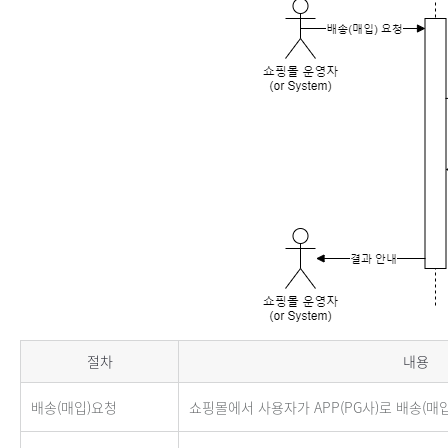
결제배송(매입처리)
절차
내용
배송(매입)요청
쇼핑몰에서 사용자가 APP(PG사)로 배송(매